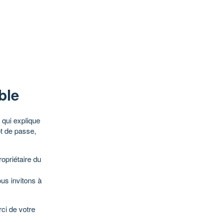
ble
qui explique
ot de passe,
opriétaire du
ous invitons à
ci de votre