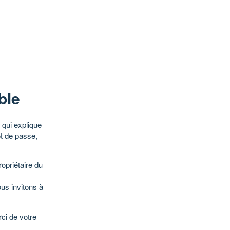
ble
qui explique
ot de passe,
opriétaire du
ous invitons à
ci de votre