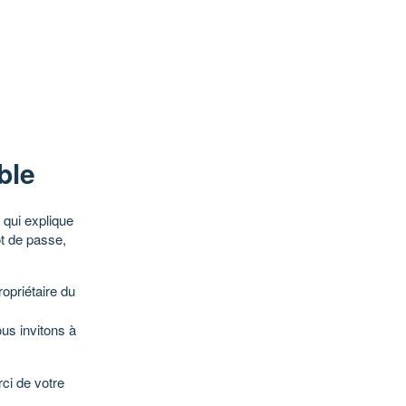
ble
qui explique
ot de passe,
opriétaire du
ous invitons à
ci de votre