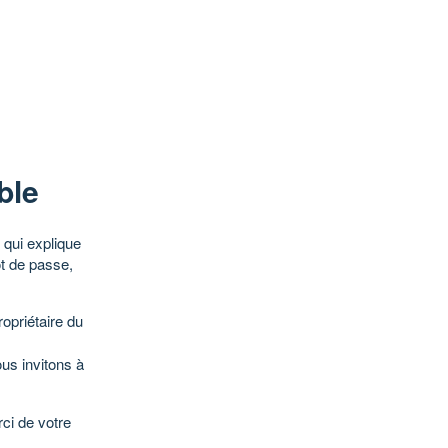
ble
qui explique
ot de passe,
opriétaire du
ous invitons à
ci de votre